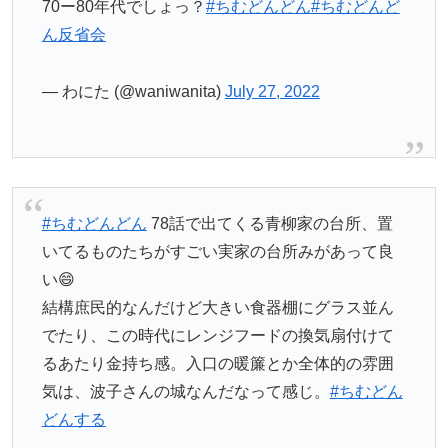
70ー80年代でしょっ？
#ちむどんどん
#ちむどんど
ん反省会
— わにた (@waniwanita)
July 27, 2022
#ちむどんどん
78話で出てくる青柳家の台所、置
いてるものたちがすごい実家の台所みがあって良
い😄
結構庶民的なんだけど大きい食器棚にグラス並ん
でたり、この時代にレンジフードの換気扇付けて
るあたり金持ち感。入口の暖簾とか全体的の雰囲
気は、波子さんの城なんだなって感じ。
#ちむどん
どんする