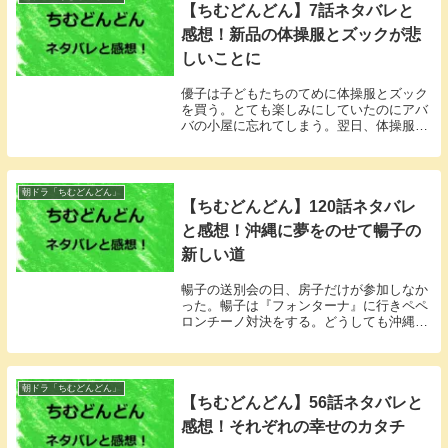
【ちむどんどん】7話ネタバレと
感想！新品の体操服とズックが悲
しいことに
優子は子どもたちのてめに体操服とズック
を買う。とても楽しみにしていたのにアバ
バの小屋に忘れてしまう。翌日、体操服は
無残なことに・・・ 。
朝ドラ「ちむどんどん」
【ちむどんどん】120話ネタバレ
と感想！沖縄に夢をのせて暢子の
新しい道
暢子の送別会の日、房子だけが参加しなか
った。暢子は『フォンターナ』に行きペペ
ロンチーノ対決をする。どうしても沖縄に
来て欲しいと思っていた。
朝ドラ「ちむどんどん」
【ちむどんどん】56話ネタバレと
感想！それぞれの幸せのカタチ