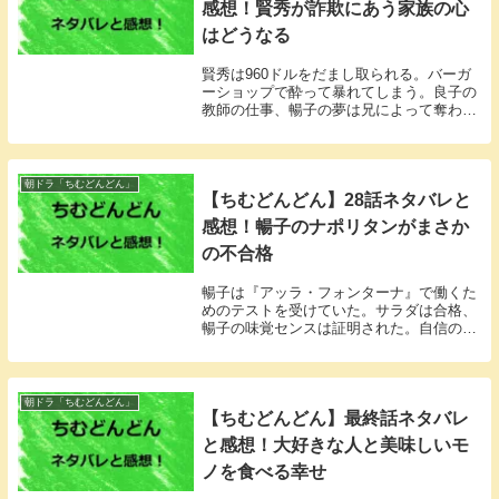
感想！賢秀が詐欺にあう家族の心
はどうなる
賢秀は960ドルをだまし取られる。バーガ
ーショップで酔って暴れてしまう。良子の
教師の仕事、暢子の夢は兄によって奪われ
ようとしていた。
朝ドラ「ちむどんどん」
【ちむどんどん】28話ネタバレと
感想！暢子のナポリタンがまさか
の不合格
暢子は『アッラ・フォンターナ』で働くた
めのテストを受けていた。サラダは合格、
暢子の味覚センスは証明された。自信のあ
ったナポリタンは…？
朝ドラ「ちむどんどん」
【ちむどんどん】最終話ネタバレ
と感想！大好きな人と美味しいモ
ノを食べる幸せ