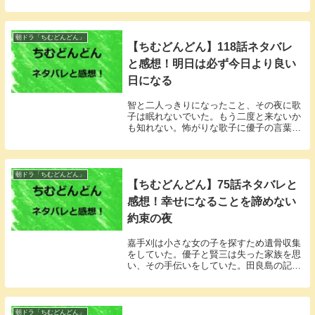
た。
朝ドラ「ちむどんどん」
【ちむどんどん】118話ネタバレ
と感想！明日は必ず今日より良い
日になる
智と二人っきりになったこと、その夜に歌
子は眠れないでいた。もう二度と来ないか
も知れない。怖がりな歌子に優子の言葉が
響く。
朝ドラ「ちむどんどん」
【ちむどんどん】75話ネタバレと
感想！幸せになることを諦めない
約束の夜
嘉手刈は小さな女の子を探すため遺骨収集
をしていた。優子と賢三は失った家族を思
い、その手伝いをしていた。田良島の記事
が人を動かしていた。
朝ドラ「ちむどんどん」