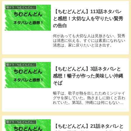
朝ドラ「ちむどんどん」
【ちむどんどん】113話ネタバレ
と感想！大切な人を守りたい賢秀
の告白
何があっても大切な人は見放さない、賢秀
は清恵に伝える。すぐには素直になれない
清恵は、家に戻りたいと泣き出す。
朝ドラ「ちむどんどん」
【ちむどんどん】3話ネタバレと
感想！暢子が作った美味しい沖縄
そば
暢子は、歌子が熱を出したためミンジャイ
グサを探していた。熱さましに効くと言わ
れていた。第3話、沖縄には何にもない！
「ちむどんどん」3話視聴率第1週「シーク
ワーサーの少女」第3話が4月13日水曜日に
放送されました。気になる視聴率は、
16.1％...
朝ドラ「ちむどんどん」
【ちむどんどん】21話ネタバレと