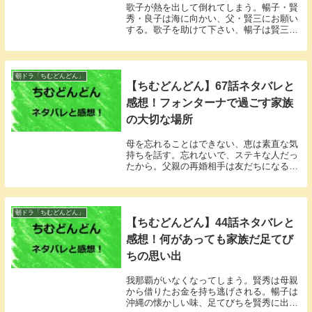
歌子が熱を出して倒れてしまう。暢子・賢
秀・良子は海に向かい、父・賢三にお願い
する。歌子を助けて下さい、暢子は賢三の
声が聞こえる。
朝ドラ「ちむどんどん」
【ちむどんどん】67話ネタバレと
感想！フォンターナで過ごす家族
の大切な場所
母を忘れることはできない、恵は素直な気
持ちを話す。忘れないで、ステキな人だっ
たから。父親の再婚相手は友だちになるこ
とを望んだ。
朝ドラ「ちむどんどん」
【ちむどんどん】44話ネタバレと
感想！何があっても家族だ足てび
ちの思い出
我那覇がいなくなってしまう。賢秀は母親
から借りたお金を持ち逃げされる。暢子は
沖縄の懐かしい味、足てびちを賢秀に出し