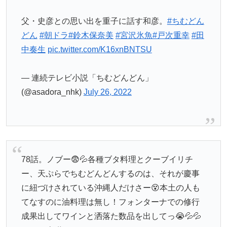
父・史彦との思い出を重子に話す和彦。
#ちむどん
どん
#朝ドラ
#鈴木保奈美
#宮沢氷魚
#戸次重幸
#田
中奏生
pic.twitter.com/K16xnBNTSU
— 連続テレビ小説「ちむどんどん」
(@asadora_nhk)
July 26, 2022
78話。ノブー😨💦各種ブタ料理とクーブイリチ
ー、天ぷらでちむどんどんするのは、それが慶事
に紐づけされている沖縄人だけさー😵本土の人も
てなすのに油料理は無し！フォンターナでの修行
成果出してワインと洒落た数品を出してっ😭💦💦