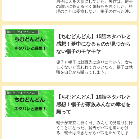
房子は人を大切にしていた。矢作は、房子
の想いに答えるべく気持ちを強くした。料
理のことは妥協しない、暢子の作った沖縄
そばにダメ出しをする。
朝ドラ「ちむどんどん」
【ちむどんどん】15話ネタバレと
感想！夢中になるものが見つから
ない暢子のモヤモヤ
優子と暢子は就職先に謝りに向かう。女ら
しくないと言われてカッとなる。暢子は就
職を自分から断ってしまう。
朝ドラ「ちむどんどん」
【ちむどんどん】10話ネタバレと
感想！暢子が家族みんなの幸せを
願って
暢子が東京に行く日、みんなで見送りに行
くことになった。賢秀がバスを追いかけ
る。暢子は泣きながらバスを止めてしま
う。