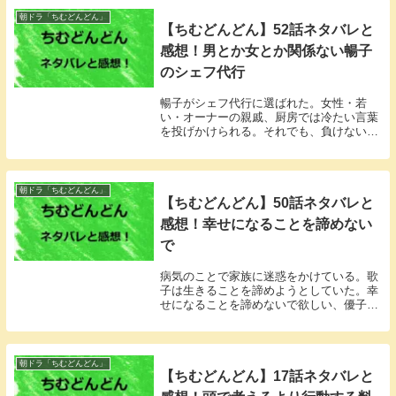
朝ドラ「ちむどんどん」
【ちむどんどん】52話ネタバレと
感想！男とか女とか関係ない暢子
のシェフ代行
暢子がシェフ代行に選ばれた。女性・若
い・オーナーの親戚、厨房では冷たい言葉
を投げかけられる。それでも、負けない方
法はあるのか？
朝ドラ「ちむどんどん」
【ちむどんどん】50話ネタバレと
感想！幸せになることを諦めない
で
病気のことで家族に迷惑をかけている。歌
子は生きることを諦めようとしていた。幸
せになることを諦めないで欲しい、優子は
ずっとそばにいると約束した。
朝ドラ「ちむどんどん」
【ちむどんどん】17話ネタバレと