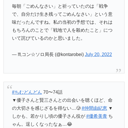
毎朝「ごめんなさい」と祈っていたのは「戦争
で、自分だけ生き残ってごめんなさい」という意
味だったんですね。私の当初の予想では、それは
もちろんのことで「戦地で人を殺めたこと」につ
いて詫びているのかと思いました。
— ♏️コン☆ソロ局長 (@kontarobei)
July 20, 2022
#ちむどんどん
70〜74話
▼優子さんと賢三さんとの出会いを聴くほど、命
の大切さを感じざるを得ない…🥲
#仲間由紀恵
▼
しかも、若かりし頃の優子さん役が
#優希美青
ち
ゃん。逞しくなったなぁ…😂