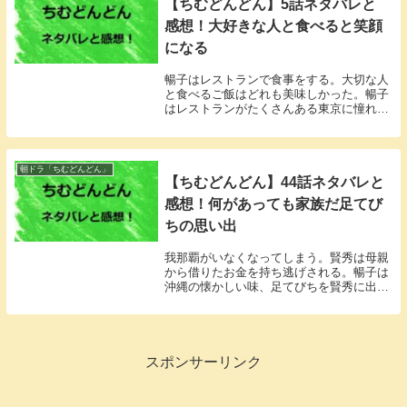
【ちむどんどん】5話ネタバレと
感想！大好きな人と食べると笑顔
になる
暢子はレストランで食事をする。大切な人
と食べるご飯はどれも美味しかった。暢子
はレストランがたくさんある東京に憧れ
る。
朝ドラ「ちむどんどん」
【ちむどんどん】44話ネタバレと
感想！何があっても家族だ足てび
ちの思い出
我那覇がいなくなってしまう。賢秀は母親
から借りたお金を持ち逃げされる。暢子は
沖縄の懐かしい味、足てびちを賢秀に出し
た。
スポンサーリンク