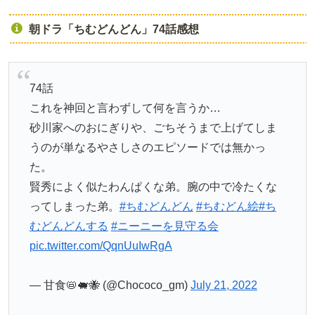
朝ドラ「ちむどんどん」74話感想
74話
これを神回と言わずして何を言うか…
砂川家へのおにぎりや、ごちそうまで上げてしま
うのが単なるやさしさのエピソードでは無かっ
た。
賢秀によく似たわんぱくな弟。腕の中で冷たくな
ってしまった弟。
#ちむどんどん
#ちむどん絵
#ち
むどんどんする
#ニーニーを見守る会
pic.twitter.com/QqnUuIwRgA
— 甘食📛🐖🐝 (@Chococo_gm)
July 21, 2022