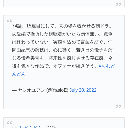
74話。15週目にして、真の姿を覗かせる朝ドラ。
恋愛編で挫折した視聴者がいたら勿体無い。戦争
は終わっていない。実感を込めて言葉を紡ぐ、仲
間由紀恵の演技は、心に響く。若き日の優子を演
じる優希美青も、将来性を感じさせる存在感。今
後も色々な作品で、オファーが続きそう。
#ちむど
んどん
— ヤシオユアン (@YasioE)
July 20, 2022
#ちむどんどん
74話