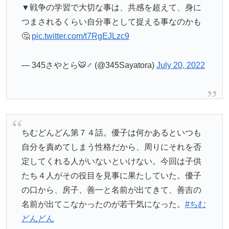
▼戦争の学習で大切な事は、共感を超えて、身に
つまされるくらい自分事として捉える事なのかも
🤔
pic.twitter.com/t7RgEJLzc9
— 345さやとら🐯♂ (@345Sayatora)
July 20, 2022
ちむどんどん第７４話。優子は何かあるといつも
自分を責めてしまう性格だから、周りにそれを否
定してくれる人がいないといけない。今回は子供
たち４人がその役目を見事に果たしていた。優子
の口から、房子、善一と名前が出てきて、善吉の
名前が出てこなかったのが若干気になった。
#ちむ
どんどん