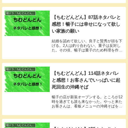
朝ドラ「ちむどんどん」
【ちむどんどん】87話ネタバレと
感想！暢子には幸せになって欲し
い家族の願い
結婚を認めて欲しい、良子と賢秀が頭を下
げる。2人は釣り合わない、重子は反対し
た。その頃、暢子は重子のため料理を作っ
ていた。
朝ドラ「ちむどんどん」
【ちむどんどん】114話ネタバレ
と感想！お客さんでいっぱいに起
死回生の沖縄そば
暢子の店が新装オープンする。ところが12
時を過ぎても誰も来なかった。やっと来た
お客さんは、看板メニューの沖縄そばを注
文した。
朝ドラ「ちむどんどん」