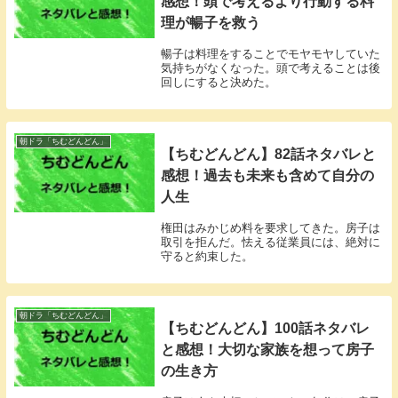
感想！頭で考えるより行動する料
理が暢子を救う
暢子は料理をすることでモヤモヤしていた
気持ちがなくなった。頭で考えることは後
回しにすると決めた。
朝ドラ「ちむどんどん」
【ちむどんどん】82話ネタバレと
感想！過去も未来も含めて自分の
人生
権田はみかじめ料を要求してきた。房子は
取引を拒んだ。怯える従業員には、絶対に
守ると約束した。
朝ドラ「ちむどんどん」
【ちむどんどん】100話ネタバレ
と感想！大切な家族を想って房子
の生き方