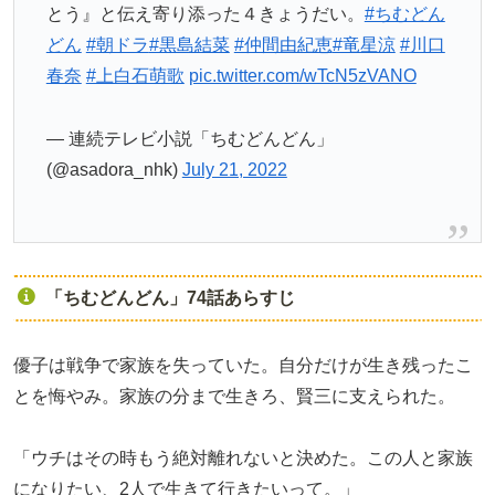
とう』と伝え寄り添った４きょうだい。
#ちむどん
どん
#朝ドラ
#黒島結菜
#仲間由紀恵
#竜星涼
#川口
春奈
#上白石萌歌
pic.twitter.com/wTcN5zVANO
— 連続テレビ小説「ちむどんどん」
(@asadora_nhk)
July 21, 2022
「ちむどんどん」74話あらすじ
優子は戦争で家族を失っていた。自分だけが生き残ったこ
とを悔やみ。家族の分まで生きろ、賢三に支えられた。
「ウチはその時もう絶対離れないと決めた。この人と家族
になりたい、2人で生きて行きたいって。」