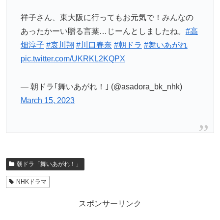
祥子さん、東大阪に行ってもお元気で！みんなの
あったかーい贈る言葉…じーんとしましたね。
#高
畑淳子
#哀川翔
#川口春奈
#朝ドラ
#舞いあがれ
pic.twitter.com/UKRKL2KQPX
— 朝ドラ｢舞いあがれ！｣ (@asadora_bk_nhk)
March 15, 2023
朝ドラ「舞いあがれ！」
NHKドラマ
スポンサーリンク