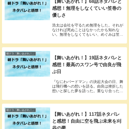
【舞いあがれ！】68話ネタバレと
感想！無理をしなくていい笠巻の
優しさ
浩太は会社を守るため無理をした。それが
なければ死ぬことはなかったかも知れな
い。無理をしなくてもいい、めぐみは笠巻
の優しさに感謝していた。
朝ドラ「舞いあがれ！」
【舞いあがれ！】19話ネタバレと
感想！最高のスワン号で由良が飛
ぶ日
『なにわバードマン』の決起大会の日、舞
は飛行機への想いを語る。由良は挫折した
想いと探した夢を語った。重なり合った想
いは一つになる。
朝ドラ「舞いあがれ！」
【舞いあがれ！】117話ネタバレ
と感想！自由に空を飛ぶ未来を刈
谷の夢