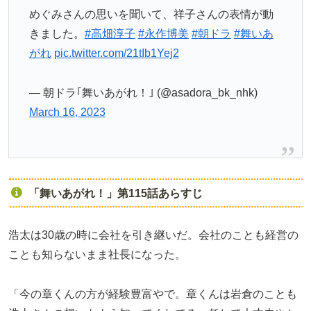
めぐみさんの思いを聞いて、祥子さんの表情が動
きました。
#高畑淳子
#永作博美
#朝ドラ
#舞いあ
がれ
pic.twitter.com/21tIb1Yej2
— 朝ドラ｢舞いあがれ！｣ (@asadora_bk_nhk)
March 16, 2023
「舞いあがれ！」第115話あらすじ
浩太は30歳の時に会社を引き継いだ。会社のことも経営の
ことも知らないまま社長になった。
「今の章くんの方が経験豊富やで。章くんは岩倉のことも