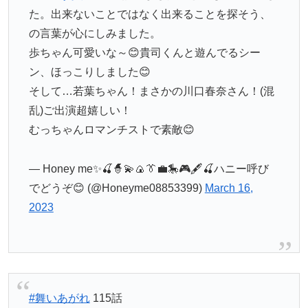
た。出来ないことではなく出来ることを探そう、
の言葉が心にしみました。
歩ちゃん可愛いな～😊貴司くんと遊んでるシー
ン、ほっこりしました😊
そして…若葉ちゃん！まさかの川口春奈さん！(混
乱)ご出演超嬉しい！
むっちゃんロマンチストで素敵😊
— Honey me✨🍒🧙💫🍙👔💼🎠🎮🖋️🍒ハニー呼び
でどうぞ😊 (@Honeyme08853399)
March 16,
2023
#舞いあがれ
115話