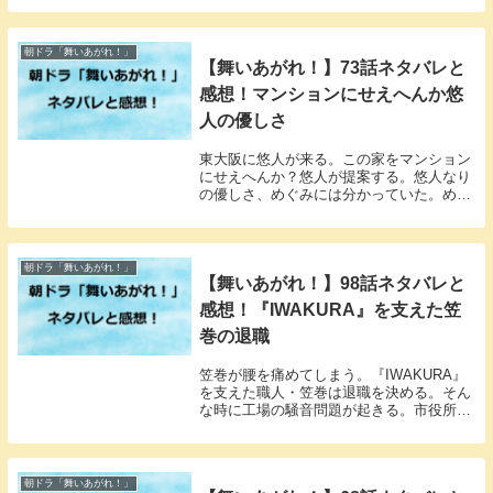
朝ドラ「舞いあがれ！」
【舞いあがれ！】73話ネタバレと
感想！マンションにせえへんか悠
人の優しさ
東大阪に悠人が来る。この家をマンション
にせえへんか？悠人が提案する。悠人なり
の優しさ、めぐみには分かっていた。めぐ
みは舞と一緒に頑張ると決めていた。
朝ドラ「舞いあがれ！」
【舞いあがれ！】98話ネタバレと
感想！『IWAKURA』を支えた笠
巻の退職
笠巻が腰を痛めてしまう。『IWAKURA』
を支えた職人・笠巻は退職を決める。そん
な時に工場の騒音問題が起きる。市役所の
職員が調査をする。
朝ドラ「舞いあがれ！」