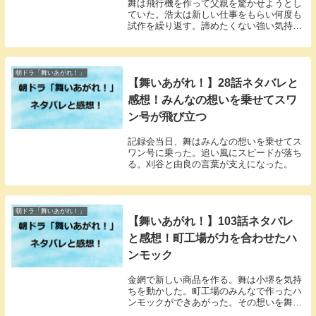
舞は飛行機を作って父親を驚かせようとし
ていた。浩太は新しい仕事をもらい何度も
試作を繰り返す。諦めたくない強い気持ち
をもっていた。
朝ドラ「舞いあがれ！」
【舞いあがれ！】28話ネタバレと
感想！みんなの想いを乗せてスワ
ン号が飛び立つ
記録会当日、舞はみんなの想いを乗せてス
ワン号に乗った。追い風にスピードが落ち
る。刈谷と由良の言葉が支えになった。
朝ドラ「舞いあがれ！」
【舞いあがれ！】103話ネタバレ
と感想！町工場が力を合わせたハ
ンモック
金網で新しい商品を作る。舞は小堺を気持
ちを動かした。町工場のみんなで作ったハ
ンモックができあがった。その想いを舞が
伝える。