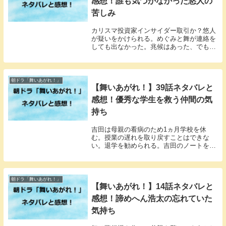
感想！誰も気づかなかった悠人の
苦しみ
カリスマ投資家インサイダー取引か？悠人
が疑いをかけられる。めぐみと舞が連絡を
しても出なかった。兆候はあった、でも何
もできないことを悔やんでいた。
朝ドラ「舞いあがれ！」
【舞いあがれ！】39話ネタバレと
感想！優秀な学生を救う仲間の気
持ち
吉田は母親の看病のため1ヵ月学校を休
む。授業の遅れを取り戻すことはできな
い。退学を勧められる。吉田のノートを見
た仲間たちが都築に直談判する。
朝ドラ「舞いあがれ！」
【舞いあがれ！】14話ネタバレと
感想！諦めへん浩太の忘れていた
気持ち