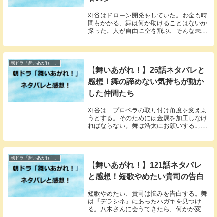
刈谷はドローン開発をしていた。お金も時
間もかかる、舞は何か助けることはないか
探った。人が自由に空を飛ぶ、そんな未来
を応援したかった。
朝ドラ「舞いあがれ！」
【舞いあがれ！】26話ネタバレと
感想！舞の諦めない気持ちが動か
した仲間たち
刈谷は、プロペラの取り付け角度を変えよ
うとする。そのためには金属を加工しなけ
ればならない。舞は浩太にお願いすること
になった。
朝ドラ「舞いあがれ！」
【舞いあがれ！】121話ネタバレ
と感想！短歌やめたい貴司の告白
短歌やめたい、貴司は悩みを告白する。舞
は『デラシネ』にあったハガキを見つけ
る。八木さんに会うてきたら、何かが変わ
るかも知れない。