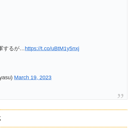
軍するが…
https://t.co/uBtM1y5nxj
asu)
March 19, 2023
じ