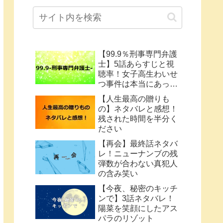
【99.9％刑事専門弁護
士】5話あらすじと視
聴率！女子高生わいせ
つ事件は本当にあった
のか
【人生最高の贈りも
の】ネタバレと感想！
残された時間を半分く
ださい
【再会】最終話ネタバ
レ！ニューナンブの残
弾数が合わない真犯人
の含み笑い
【今夜、秘密のキッチ
ンで】3話ネタバレ！
陽菜を笑顔にしたアス
パラのリゾット