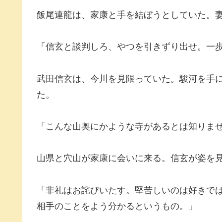
飯尾連龍は、家康と手を結ぼうとしていた。
「信玄と談判しろ、やつを引きずり出せ。一
武田信玄は、今川を見限っていた。駿河を手
た。
「こんな山奥にかような寺があるとは知りま
山県と穴山が家康に会いに来る。信玄が姿を
「非礼はお詫びいたす。堅苦しいのは好きで
相手のことをよう分かるというもの。」