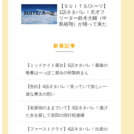
【ＳＵＩＴＳ/スーツ】
1話ネタバレ！天才フ
リーター鈴木大輔（中
島裕翔）が帰って来た
新着記事
【ミッドナイト屋台】5話ネタバレ！最後の
晩餐はぺっぽこ屋台の特製肉まん
【告白】4話ネタバレ！笑っていて欲しい一
途な爽太の想い
【名探偵のままでいて】3話ネタバレ！逃げ
た女を探して岩田の現行犯逮捕
【ファーストクライ】4話ネタバレ！出産の