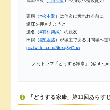
武田信玄（
#阿部寛
）今川領へ侵攻開始！
家康（
#松本潤
）は信玄に奪われる前に
遠江を押さえようと
瀬名（
#有村架純
）の親友
田鶴（
#関水渚
）が城主である引間城へ進
pic.twitter.com/5toxq3yGow
— 大河ドラマ「どうする家康」 (@nhk_iey
「どうする家康」第11回あらす