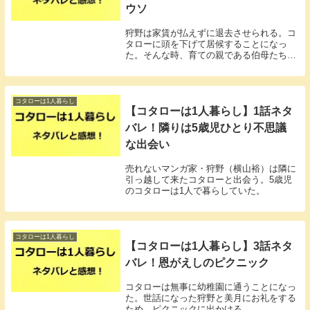
ウソ
狩野は家賃が払えずに退去させられる。コ
タローに頭を下げて居候することになっ
た。そんな時、育ての親である伯母たちが
来ることになった。
コタローは1人暮らし
【コタローは1人暮らし】1話ネタ
バレ！隣りは5歳児ひとり不思議
な出会い
売れないマンガ家・狩野（横山裕）は隣に
引っ越して来たコタローと出会う。5歳児
のコタローは1人で暮らしていた。
コタローは1人暮らし
【コタローは1人暮らし】3話ネタ
バレ！恩がえしのピクニック
コタローは無事に幼稚園に通うことになっ
た。世話になった狩野と美月にお礼をする
ため、ピクニックに出かける。