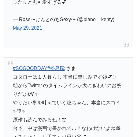
ふたりとも可愛すぎる💕
— Rose〜けんとのちSexy〜 (@piano__kenty)
May 29, 2021
#SOGOODDAY
#松島聡
さま
コタローは１人暮らし 本当に楽しみです😆💕✨
朝からTwitter のタイムラインが大にぎわいのお祭
りだよ💃🌹✨
やりたい事を叶えていく聡ちゃん、本当にスゴイ
✨💚✨
原作も読んでみるね！📖
台本、中は漫画で書かれて…？なわけないよね😅
ビスちゃん、お手ても可愛い😍💕