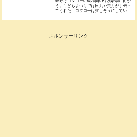
狩野はコタローの幼稚園の保護者会に向か
う。こどもまつりでは田丸や美月が手伝っ
てくれた。コタローは嬉しそうにしてい
た。
スポンサーリンク