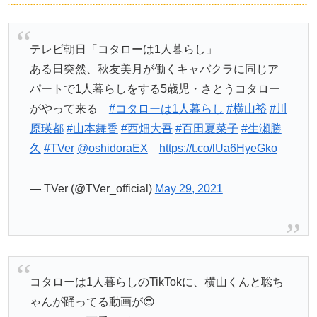
テレビ朝日「コタローは1人暮らし」
ある日突然、秋友美月が働くキャバクラに同じア
パートで1人暮らしをする5歳児・さとうコタロー
がやって来る
#コタローは1人暮らし
#横山裕
#川
原瑛都
#山本舞香
#西畑大吾
#百田夏菜子
#生瀬勝
久
#TVer
@oshidoraEX
https://t.co/lUa6HyeGko
— TVer (@TVer_official)
May 29, 2021
コタローは1人暮らしのTikTokに、横山くんと聡ち
ゃんが踊ってる動画が😍