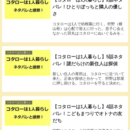
バレ！ひとりぼっちと隣人の優し
さ
コタローは1人で幼稚園に行く。狩野（横
山裕）は心配で迎えに行った。息子に会え
なかった田丸はコタローにぬいぐるみをプ
レゼントするが…。
コタローは1人暮らし
【コタローは1人暮らし】5話ネタ
バレ！謎だらけの新住人は探偵
新しい住人の青田は、コタローに近づいて
来た。正体が探偵と分かって、狩野は部屋
に押し掛ける。コタローを守ると決めた。
コタローは1人暮らし
【コタローは1人暮らし】4話ネタ
バレ！こどもまつりでオトナの友
だち