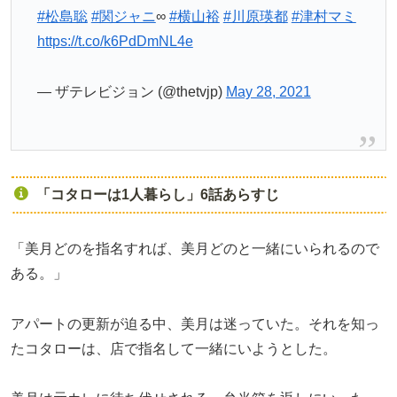
#松島聡
#関ジャニ
∞
#横山裕
#川原瑛都
#津村マミ
https://t.co/k6PdDmNL4e
— ザテレビジョン (@thetvjp)
May 28, 2021
「コタローは1人暮らし」6話あらすじ
「美月どのを指名すれば、美月どのと一緒にいられるので
ある。」
アパートの更新が迫る中、美月は迷っていた。それを知っ
たコタローは、店で指名して一緒にいようとした。