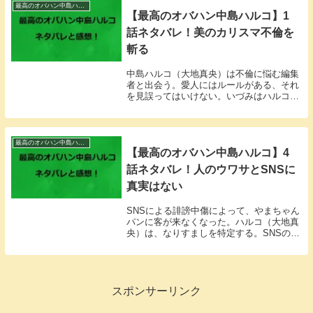
最高のオバハン中島ハルコ
【最高のオバハン中島ハルコ】1
話ネタバレ！美のカリスマ不倫を
斬る
中島ハルコ（大地真央）は不倫に悩む編集
者と出会う。愛人にはルールがある、それ
を見誤ってはいけない。いづみはハルコに
教えてもらう。
最高のオバハン中島ハルコ
【最高のオバハン中島ハルコ】4
話ネタバレ！人のウワサとSNSに
真実はない
SNSによる誹謗中傷によって、やまちゃん
パンに客が来なくなった。ハルコ（大地真
央）は、なりすましを特定する。SNSの使
い方を指摘する。
スポンサーリンク