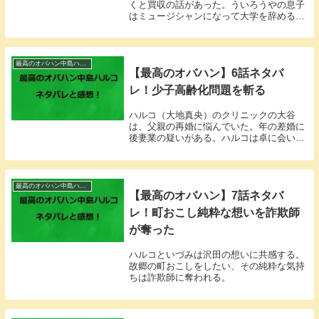
くと買収の話があった。ういろうやの息子
はミュージシャンになって大学を辞めると
言い出す。
最高のオバハン中島ハルコ
【最高のオバハン】6話ネタバ
レ！少子高齢化問題を斬る
ハルコ（大地真央）のクリニックの大谷
は、父親の再婚に悩んでいた。年の差婚に
後妻業の疑いがある。ハルコは卓に会いに
向かった。
最高のオバハン中島ハルコ
【最高のオバハン】7話ネタバ
レ！町おこし純粋な想いを詐欺師
が奪った
ハルコといづみは沢田の想いに共感する。
故郷の町おこしをしたい、その純粋な気持
ちは詐欺師に奪われる。