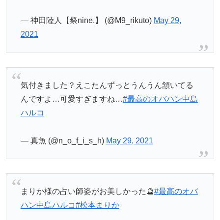
— 神田陸人【祭nine.】 (@M9_rikuto)
May 29,
2021
気付きました？えこたんずっとうんうん頷いてる
んですよ…可愛すぎますね…
#最高のオバハン中島
ハルコ
— 真魚 (@n_o_f_i_s_h)
May 29, 2021
まりか様の占い師姿がお美しかった🔮
#最高のオバ
ハン中島ハルコ
#松本まりか