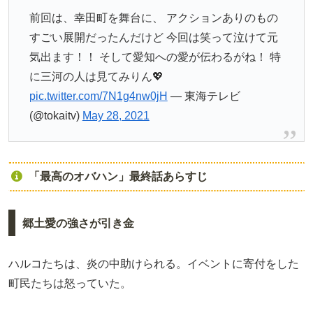
前回は、幸田町を舞台に、 アクションありのもの
すごい展開だったんだけど 今回は笑って泣けて元
気出ます！！ そして愛知への愛が伝わるがね！ 特
に三河の人は見てみりん💖
pic.twitter.com/7N1g4nw0jH
— 東海テレビ
(@tokaitv)
May 28, 2021
「最高のオバハン」最終話あらすじ
郷土愛の強さが引き金
ハルコたちは、炎の中助けられる。イベントに寄付をした
町民たちは怒っていた。