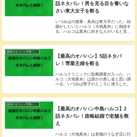
話ネタバレ！男を見る目を養いな
さい東大女子を斬る
いづみはの後輩・真央は東大卒だった。結
婚がしたいとハルコ（大地真央）に相談す
る。ハルコは真央に好きな人がいると見抜
いた。
最高のオバハン中島ハルコ
【最高のオバハン】5話ネタバ
レ！専業主婦を斬る
ハルコクリニックに財務調査が入った。ハ
ルコ（大地真央）は誰かの差し金と思い調
べる。いづみは聖子のところに潜入した。
最高のオバハン中島ハルコ
【最高のオバハン中島ハルコ】2
話ネタバレ！政略結婚で老舗を救
え
ハルコ（大地真央）は老舗のうなぎ店に行