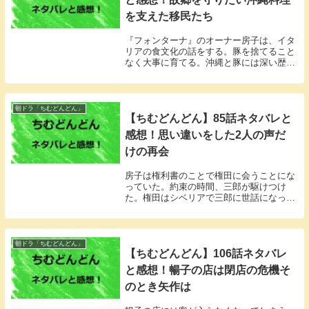
を支えた移民たち
『フォンターナ』のオーナー房子は、イタ
リアの食文化の話をする。豚を捨てること
なく大事に育てる。沖縄と豚には深い歴史
がある。その時、暢子がひらめいた。
朝ドラ「ちむどんどん」
【ちむどんどん】85話ネタバレと
感想！思い違いをした2人の声だ
けの再会
房子は権利書のことで権田に会うことにな
っていた。約束の時間、三郎が駆けつけ
た。権田はシベリアで三郎に世話になって
いた。
朝ドラ「ちむどんどん」
【ちむどんどん】106話ネタバレ
と感想！暢子の店は閉店の危機そ
のとき矢作は