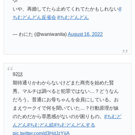
💦
いや、再婚してたら止めてくれてたかもしれない
#
ちむどんどん反省会
#ちむどんどん
— わにた (@waniwanita)
August 16, 2022
92話
期待通りかわからないけどまた商売を始めた賢
秀。マルチは調べると犯罪ではない…？どうなん
だろう。普通にお母ちゃんを会員にしている。お
まえウークイで何を聞いていた…？行動原理が妹
のためだから罪悪感がないのが困りもの。
#ちむど
んどん
#ちむどん絵
#ちむどんどんする
pic.twitter.com/d3HdJzYjjA