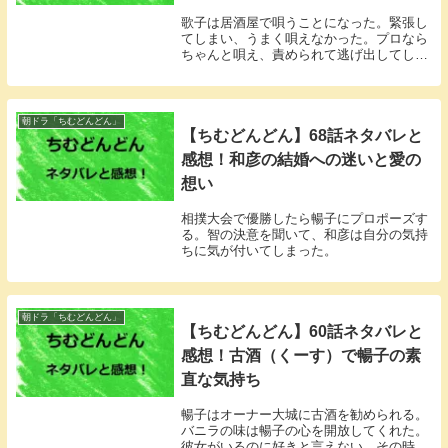
歌子は居酒屋で唄うことになった。緊張し
てしまい、うまく唄えなかった。プロなら
ちゃんと唄え、責められて逃げ出してしま
う。
朝ドラ「ちむどんどん」
【ちむどんどん】68話ネタバレと
感想！和彦の結婚への迷いと愛の
想い
相撲大会で優勝したら暢子にプロポーズす
る。智の決意を聞いて、和彦は自分の気持
ちに気が付いてしまった。
朝ドラ「ちむどんどん」
【ちむどんどん】60話ネタバレと
感想！古酒（くーす）で暢子の素
直な気持ち
暢子はオーナー大城に古酒を勧められる。
バニラの味は暢子の心を開放してくれた。
彼女がいるのに好きと言えない、その時初