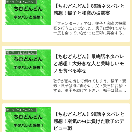
朝ドラ「ちむどんどん」
【ちむどんどん】89話ネタバレと
感想！暢子と和彦の披露宴
『フォンターナ』では、暢子と和彦の披露
宴を行うことになった。房子は別れてから
一度も会っていなかった三郎に再会する。
朝ドラ「ちむどんどん」
【ちむどんどん】最終話ネタバレ
と感想！大好きな人と美味しいモ
ノを食べる幸せ
歌子が熱を出して倒れてしまう。暢子・賢
秀・良子は海に向かい、父・賢三にお願い
する。歌子を助けて下さい、暢子は賢三の
声が聞こえる。
朝ドラ「ちむどんどん」
【ちむどんどん】99話ネタバレと
感想！弱気の虫に負けた歌子のデ
ビュー戦