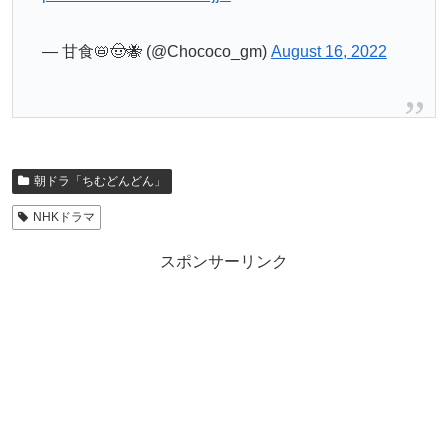
— 甘食📛🤠🐝 (@Chococo_gm)
August 16, 2022
朝ドラ「ちむどんどん」
NHKドラマ
スポンサーリンク