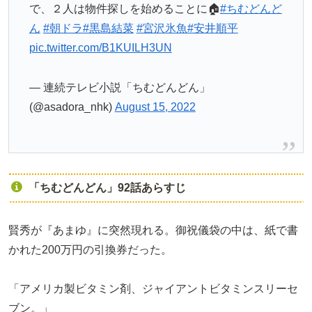
で、２人は物件探しを始めることに🏠
#ちむどんど
ん
#朝ドラ
#黒島結菜
#宮沢氷魚
#安井順平
pic.twitter.com/B1KUILH3UN
— 連続テレビ小説「ちむどんどん」
(@asadora_nhk)
August 15, 2022
「ちむどんどん」92話あらすじ
賢秀が『あまゆ』に突然現れる。御祝儀袋の中は、紙で書
かれた200万円の引換券だった。
「アメリカ製ビタミン剤、ジャイアントビタミンスリーセ
ブン。」