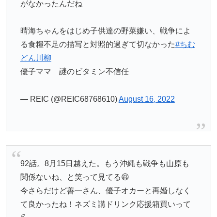
がなかったんだね
晴海ちゃんをはじめ子供達の野菜嫌い、戦争によ
る食糧不足の描写と対照的過ぎて切なかった
#ちむ
どん川柳
優子ママ 謎のビタミン不信任
— REIC (@REIC68768610)
August 16, 2022
92話。8月15日越えた。もう沖縄も戦争も山原も
関係ないね、と笑って見てる😆
今さらだけど善一さん、優子オカーと再婚しなく
て良かったね！ネズミ講ドリンク応援箱買いって