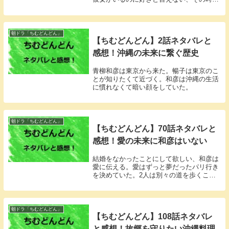
めて気持ちに気が付いた。
朝ドラ「ちむどんどん」
【ちむどんどん】2話ネタバレと
感想！沖縄の未来に繋ぐ歴史
青柳和彦は東京から来た。暢子は東京のこ
とが知りたくて近づく。和彦は沖縄の生活
に慣れなくて暗い顔をしていた。
朝ドラ「ちむどんどん」
【ちむどんどん】70話ネタバレと
感想！愛の未来に和彦はいない
結婚をなかったことにして欲しい、和彦は
愛に伝える。愛はずっと夢だったパリ行き
を決めていた。2人は別々の道を歩くこと
になった。
朝ドラ「ちむどんどん」
【ちむどんどん】108話ネタバレ
と感想！故郷を守りたい沖縄料理