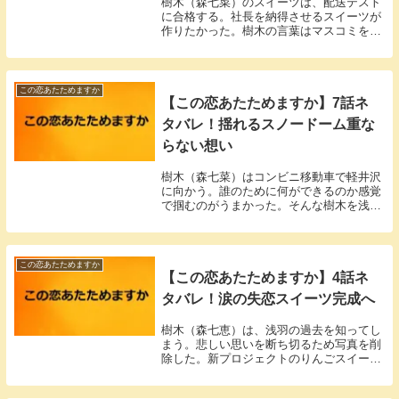
樹木（森七菜）のスイーツは、配送テスト
に合格する。社長を納得させるスイーツが
作りたかった。樹木の言葉はマスコミを驚
かせた。
この恋あたためますか
【この恋あたためますか】7話ネ
タバレ！揺れるスノードーム重な
らない想い
樹木（森七菜）はコンビニ移動車で軽井沢
に向かう。誰のために何ができるのか感覚
で掴むのがうまかった。そんな樹木を浅羽
は嬉しそうに見つめていた。
この恋あたためますか
【この恋あたためますか】4話ネ
タバレ！涙の失恋スイーツ完成へ
樹木（森七恵）は、浅羽の過去を知ってし
まう。悲しい思いを断ち切るため写真を削
除した。新プロジェクトのりんごスイーツ
が完成する。