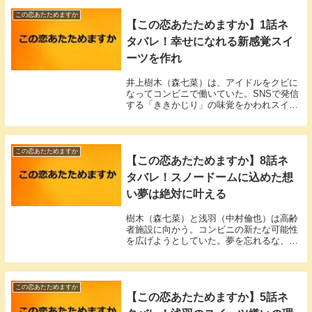
この恋あたためますか
【この恋あたためますか】1話ネ
タバレ！幸せになれる新感覚スイ
ーツを作れ
井上樹木（森七菜）は、アイドルをクビに
なってコンビニで働いていた。SNSで発信
する「ききかじり」の味覚をかわれスイー
ツ作りに挑戦する。
この恋あたためますか
【この恋あたためますか】8話ネ
タバレ！スノードームに込めた想
い夢は絶対に叶える
樹木（森七菜）と浅羽（中村倫也）は高齢
者施設に向かう。コンビニの新たな可能性
を広げようとしていた。夢を忘れるな、2
人の距離が近づいた。
この恋あたためますか
【この恋あたためますか】5話ネ