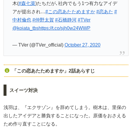
木(
#森七菜
)たちだが､社内でもう1つ有力なアイデ
アが提出され…
#この恋あたためますか
#恋あた
#
中村倫也
#仲野太賀
#石橋静河
#TVer
@koiata_tbs
https://t.co/sjh0w24WWP
— TVer (@TVer_official)
October 27, 2020
「この恋あたためますか」2話あらすじ
スイーツ対決
浅羽は、『エクサゾン』を辞めてしまう。樹木は、里保の
出したアイデアと勝負することになった。原価をおさえる
ため作り直すことになる。