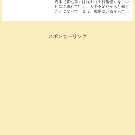
樹木（森七菜）は浅羽（中村倫也）をコン
ビニに連れて行く。人手不足だからと働く
ことになってしまう。現場にいるからこそ
見えた世界があった。
スポンサーリンク