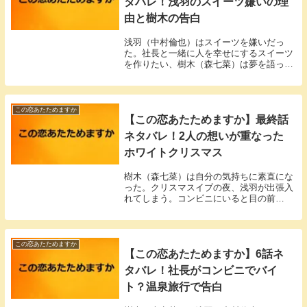
タバレ！浅羽のスイーツ嫌いの理
由と樹木の告白
浅羽（中村倫也）はスイーツを嫌いだっ
た。社長と一緒に人を幸せにするスイーツ
を作りたい、樹木（森七菜）は夢を語っ
た。
この恋あたためますか
【この恋あたためますか】最終話
ネタバレ！2人の想いが重なった
ホワイトクリスマス
樹木（森七菜）は自分の気持ちに素直にな
った。クリスマスイブの夜、浅羽が出張入
れてしまう。コンビニにいると目の前
に…。
この恋あたためますか
【この恋あたためますか】6話ネ
タバレ！社長がコンビニでバイ
ト？温泉旅行で告白