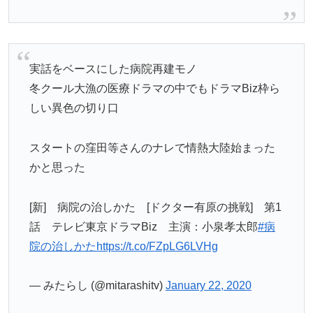
実話をベースにした病院再建モノ
冬クール大漁の医療ドラマの中でもドラマBiz枠ら
しい異色の切り口
スタートの窪田等さんのナレで情熱大陸始まった
かと思った
[新] 病院の治しかた [ドクター有原の挑戦] 第1
話 テレビ東京ドラマBiz 主演：小泉孝太郎
#病
院の治しかた
https://t.co/FZpLG6LVHg
— みたらし (@mitarashitv)
January 22, 2020