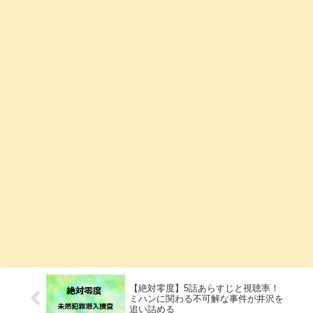
【絶対零度】5話あらすじと視聴率！
ミハンに関わる不可解な事件が井沢を
追い詰める