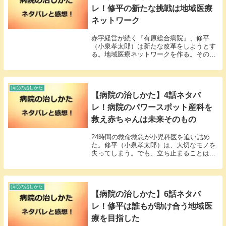
レ！修平の新たな挑戦は地域医療
ネットワーク
赤字経営が続く『有原総合病院』、修平
（小泉孝太郎）は新たな改革をしようとす
る。地域医療ネットワークを作る。その室
長を江口に託した。医療のことを何も知ら
ない。でも、些細なことに気が付くことを
知っていた。
病院の治しかた
【病院の治しかた】4話ネタバ
レ！病院のパワースポット産科を
救え赤ちゃんは未来そのもの
24時間の救命救急が小児科医を追い詰め
た。修平（小泉孝太郎）は、大切なモノを
失ってしまう。でも、立ち止まることは出
来ない。新たな改革案を打ち出す。
病院の治しかた
【病院の治しかた】6話ネタバ
レ！修平は誰もが助け合う地域医
療を目指した