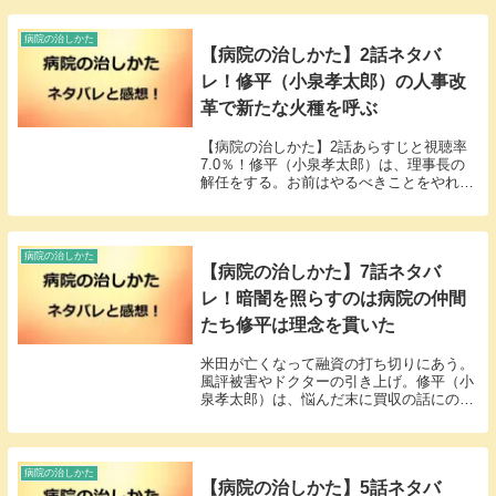
病院の治しかた
【病院の治しかた】2話ネタバ
レ！修平（小泉孝太郎）の人事改
革で新たな火種を呼ぶ
【病院の治しかた】2話あらすじと視聴率
7.0％！修平（小泉孝太郎）は、理事長の
解任をする。お前はやるべきことをやれ、
温かく見守ってくれた。新たな火種は、人
事改革だった。
病院の治しかた
【病院の治しかた】7話ネタバ
レ！暗闇を照らすのは病院の仲間
たち修平は理念を貫いた
米田が亡くなって融資の打ち切りにあう。
風評被害やドクターの引き上げ。修平（小
泉孝太郎）は、悩んだ末に買収の話にのろ
うとした。そこへ手を差し伸べたのは健次
郎だった。
病院の治しかた
【病院の治しかた】5話ネタバ