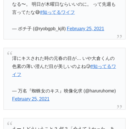
なる〜。 明日が木曜日ならいいのに。 って先週も
言ってたな😅
#知ってるワイフ
— ポチ子 (@ryobgpb_kj8)
February 25, 2021
澪にキスされた時の元春の目が… いや大倉くんの
色素の薄い澄んだ目が美しいのよね🥲
#知ってるワ
イフ
— 万名『蜘蛛女のキス』映像化求 (@haruruhome)
February 25, 2021
えー！どういうこと？ 何？「会えてよかった、あ