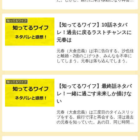
てしまう。
知ってるワイフ
【知ってるワイフ】10話ネタバ
レ！過去に戻るラストチャンスに
元春は
元春（大倉忠義）は澪に告白する。沙也佳
と離婚・2億のこげつき、みんなを不幸に
してしまう。元春は落ち込んでしまう。
知ってるワイフ
【知ってるワイフ】最終話ネタバ
レ！一緒に過ごす未来しか描けな
い
元春（大倉忠義）は三度目のタイムスリッ
プをする。銀行で澪と再会する。澪は過去
の元春を知っていた。あの日、同じ時間に
タイムスリップしていた。