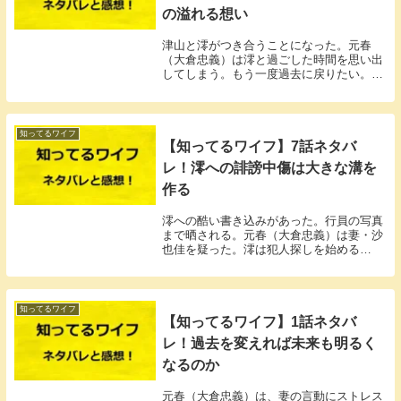
の溢れる想い
津山と澪がつき合うことになった。元春
（大倉忠義）は澪と過ごした時間を思い出
してしまう。もう一度過去に戻りたい。そ
の願いは叶わなかった。
知ってるワイフ
【知ってるワイフ】7話ネタバ
レ！澪への誹謗中傷は大きな溝を
作る
澪への酷い書き込みがあった。行員の写真
まで晒される。元春（大倉忠義）は妻・沙
也佳を疑った。澪は犯人探しを始める
が…。
知ってるワイフ
【知ってるワイフ】1話ネタバ
レ！過去を変えれば未来も明るく
なるのか
元春（大倉忠義）は、妻の言動にストレス