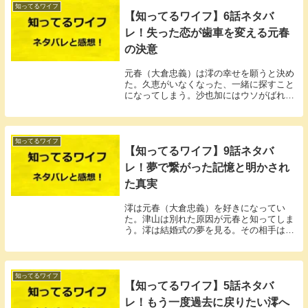
知ってるワイフ
【知ってるワイフ】6話ネタバ
レ！失った恋が歯車を変える元春
の決意
元春（大倉忠義）は澪の幸せを願うと決め
た。久恵がいなくなった、一緒に探すこと
になってしまう。沙也加にはウソがばれて
しまった。
知ってるワイフ
【知ってるワイフ】9話ネタバ
レ！夢で繋がった記憶と明かされ
た真実
澪は元春（大倉忠義）を好きになってい
た。津山は別れた原因が元春と知ってしま
う。澪は結婚式の夢を見る。その相手は元
春だった。
知ってるワイフ
【知ってるワイフ】5話ネタバ
レ！もう一度過去に戻りたい澪へ