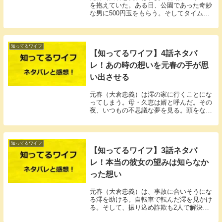
を抱えていた。ある日、公園であった奇妙
な男に500円玉をもらう。そしてタイムス
リップの入口にたどり着く。
知ってるワイフ
【知ってるワイフ】4話ネタバ
レ！あの時の想いを元春の手が思
い出させる
元春（大倉忠義）は澪の家に行くことにな
ってしまう。母・久恵は婿と呼んだ。その
夜、いつもの不思議な夢を見る。頭をなで
るのは誰なのか？
知ってるワイフ
【知ってるワイフ】3話ネタバ
レ！本当の彼女の望みは知らなか
った想い
元春（大倉忠義）は、事故に合いそうにな
る澪を助ける。自転車で転んだ澪を見かけ
る。そして、振り込め詐欺も2人で解決し
た。