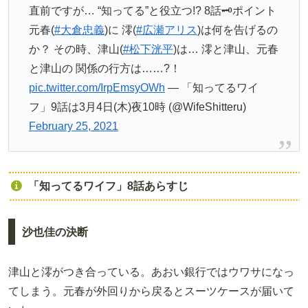
直前ですが… “知ってる”と役立つ!? 8話🗝ポイント
元春(
#大倉忠義
)に 澪(
#広瀬アリス
)は何を告げるの
か？ その時、津山(
#松下洸平
)は… 澪と津山、元春
と津山の 関係の行方は……?！
pic.twitter.com/IrpEmsyOWh
— 「知ってるワイ
フ」9話は3月4日(木)夜10時 (@WifeShitteru)
February 25, 2021
「知ってるワイフ」8話あらすじ
沙也佳の決断
津山と澪がつき合っている。あおい銀行ではウワサになっ
てしまう。元春が外回りから戻るとスーツケースが届いて