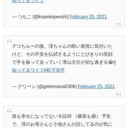
知ってるワイフ
— つちこ (@kopekopeoshi)
February 25, 2021
デコちゅーの後、澪ちゃんの暗い表情に気付いた
けど、その不安を払拭するようにとびきりの笑顔
で手を振って去っていく津山主任が切な過ぎる😭
#
知ってるワイフ
#松下洸平
— グリーン (@greensana0306)
February 25, 2021
誰も幸せになってない８話😢 （篠原も😅） 予告
で、澪のお母さんと小池さんが話してるのが気に