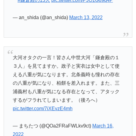
#鎌倉殿の13人
pic.twitter.com/PJO1G69q4P
— an_shida (@an_shida)
March 13, 2022
大河オタクの一言！皆さん中世大河「鎌倉殿の１
３人」を見てますか。政子と実衣は女中として使
える八重が気になります。北条義時も憧れの存在
の八重が気になり、柏餅を差入れます。また、三
浦義村も八重が気になる存在となって、アタック
するがフラれてしまいます。（後ろへ）
pic.twitter.com/7iXEvzE4mh
— まちたつ (@QOa2FRaFWLkv9ct)
March 16,
2022