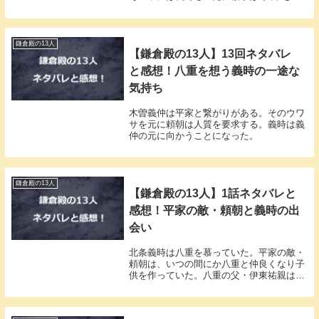
めて政をしようとしていた。
鎌倉殿の13人
【鎌倉殿の13人】13回ネタバレ
と感想！八重を想う義時の一途な
気持ち
木曽義仲は平家と繋がりがある。そのウワ
サを元に頼朝は人質を要求する。義時は義
仲の元に向かうことになった。
鎌倉殿の13人
【鎌倉殿の13人】1話ネタバレと
感想！平家の敵・頼朝と義時の出
会い
北条義時は八重を慕っていた。平家の敵・
頼朝は、いつの間にか八重と仲良くなり子
供を作っていた。八重の父・伊東祐親は怒
り頼朝を探していた。