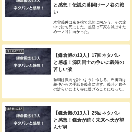
と感想！伝説の幕開け一ノ谷の戦
い
木曽義仲は京を捨て北陸に向かう。その途
中で討ち死にした。義経は平家を滅ぼすた
め一ノ谷に向かった。
鎌倉殿の13人
【鎌倉殿の13人】17回ネタバレ
と感想！源氏同士の争いに義時の
苦しい涙
頼朝は義高を討つように命じる。巴御前は
義仲からの手紙を義高に渡す。義時と政子
の計らいにより寺に逃げることになった。
鎌倉殿の13人
【鎌倉殿の13人】25回ネタバレ
と感想！鎌倉が続く未来へ天が望
んだ男