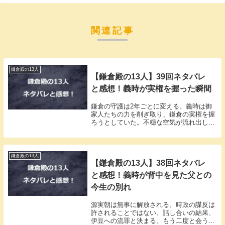
関連記事
鎌倉殿の13人
【鎌倉殿の13人】39回ネタバレ
と感想！義時が実権を握った瞬間
鎌倉の守護は2年ごとに変える。義時は御
家人たちの力を削ぎ取り、鎌倉の実権を握
ろうとしていた。不穏な空気が流れ出して
いた。
鎌倉殿の13人
【鎌倉殿の13人】38回ネタバレ
と感想！義時が背中を見た父との
今生の別れ
源実朝は無事に解放される。時政の謀反は
許されることではない、話し合いの結果、
伊豆への流罪と決まる。もう二度と会うこ