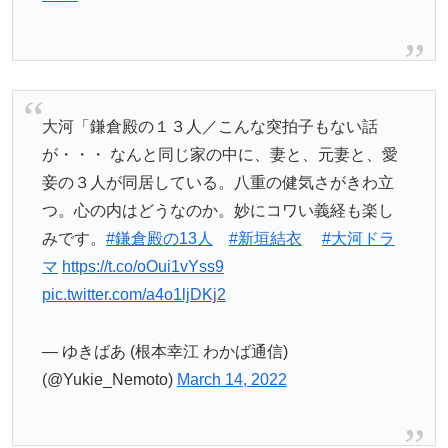
大河「鎌倉殿の１３人／こんな突拍子もない話
が・・・ なんと同じ家の中に、妻と、元妻と、愛
妾の３人が同居している。八重の健気さがきわ立
つ。心の内はどうなのか。妙にコワい義経も楽し
みです。
#鎌倉殿の13人
#新垣結衣
#大河ドラ
マ
https://t.co/oOui1vYss9
pic.twitter.com/a4o1ljDKj2
— ゆきばあ (根本幸江 わかば通信)
(@Yukie_Nemoto)
March 14, 2022