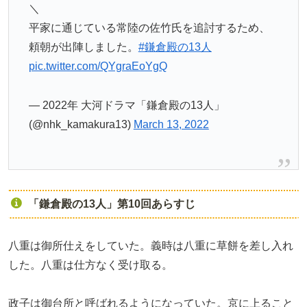
＼
平家に通じている常陸の佐竹氏を追討するため、
頼朝が出陣しました。
#鎌倉殿の13人
pic.twitter.com/QYgraEoYgQ
— 2022年 大河ドラマ「鎌倉殿の13人」
(@nhk_kamakura13)
March 13, 2022
「鎌倉殿の13人」第10回あらすじ
八重は御所仕えをしていた。義時は八重に草餅を差し入れ
した。八重は仕方なく受け取る。
政子は御台所と呼ばれるようになっていた。京に上ること