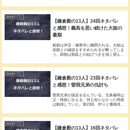
とはない今生の別れだった。
鎌倉殿の13人
【鎌倉殿の13人】24回ネタバレ
と感想！義高を思い続けた大姫の
最期
範頼は伊豆・修善寺に幽閉される。大姫は
高能との縁談をすすめられるが断ってしま
う。頼朝は朝廷との結びつきを強く望んで
いた。
鎌倉殿の13人
【鎌倉殿の13人】23回ネタバレ
と感想！曽我兄弟の仇討ち
曽我兄弟が謀反を企んでいる。北条義時は
父・時政に伝える。何も知らなかった時政
は動揺していた。第23回 狩りと獲物見逃
した方はこちらから⇨「Ｕ－ＮＥＸＴ」
「鎌倉殿の13人」第23回視聴率「鎌倉殿の
13人」第23回が放送されました。気になる
視聴...
鎌倉殿の13人
【鎌倉殿の13人】16回ネタバレ