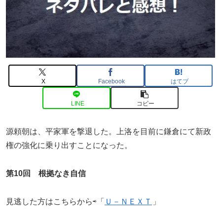
X
Facebook
はてブ
LINE
コピー
源頼朝は、平家軍を撃退した。上洛を目前に鎌倉にて新政
権の強化に乗り出すことになった。
第10回 根拠なき自信
見逃した方はこちらから⇨「
Ｕ－ＮＥＸＴ
」