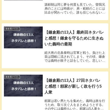
源頼朝は同じ夢を何度も見ていた。曽我兄
弟のことには時政が、弟・範頼のことには
比企が関わっていた。誰も信じられない気
持ちになっていた。
鎌倉殿の13人
【鎌倉殿の13人】最終回ネタバレ
と感想！鎌倉を守るために生きぬ
いた義時の最期
総大将の北条泰時は官軍と戦う。負けた上
皇は隠岐に流されてしまう。その頃、鎌倉
では義時が政子と話をしていた。悲しい血
を流した過去を振り返った。
鎌倉殿の13人
【鎌倉殿の13人】27回ネタバレ
と感想！頼家が新しく政を行う5
人衆
頼家は若い男たちを集めた。義時は政を行
うため、取り次ぐ人をまとめようとする。
その中には義時もいた。頼家は5人衆を集