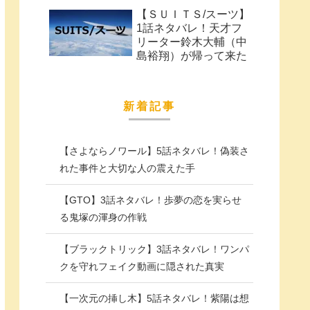
【ＳＵＩＴＳ/スーツ】
1話ネタバレ！天才フ
リーター鈴木大輔（中
島裕翔）が帰って来た
新着記事
【さよならノワール】5話ネタバレ！偽装さ
れた事件と大切な人の震えた手
【GTO】3話ネタバレ！歩夢の恋を実らせ
る鬼塚の渾身の作戦
【ブラックトリック】3話ネタバレ！ワンパ
クを守れフェイク動画に隠された真実
【一次元の挿し木】5話ネタバレ！紫陽は想