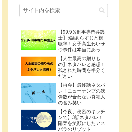
【99.9％刑事専門弁護
士】5話あらすじと視
聴率！女子高生わいせ
つ事件は本当にあった
のか
【人生最高の贈りも
の】ネタバレと感想！
残された時間を半分く
ださい
【再会】最終話ネタバ
レ！ニューナンブの残
弾数が合わない真犯人
の含み笑い
【今夜、秘密のキッチ
ンで】3話ネタバレ！
陽菜を笑顔にしたアス
パラのリゾット