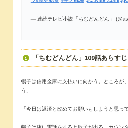
ラ
#黒島結菜
#井之脇海
pic.twitter.com/
— 連続テレビ小説「ちむどんどん」 (@asad
「ちむどんどん」109話あらすじ
暢子は信用金庫に支払いに向かう。ところが、
う。
「今日は返済と改めてお願いもしようと思っ
暢子は店に電話をすると歌子が出る。カウン