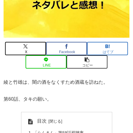
X
Facebook
はてブ
LINE
コピー
綾と竹雄は、闇の酒をなくすため酒蔵を訪ねた。
第60話、タキの願い。
目次
「らんまん」第59話視聴率