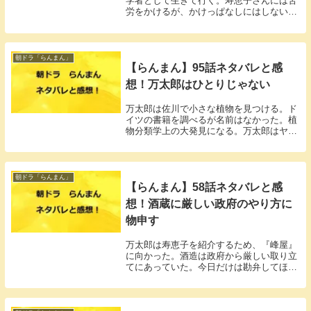
学者として生きて行く。寿恵子さんには苦
労をかけるが、かけっぱなしにはしない。
万太郎は必ず幸せにすると誓った。
朝ドラ「らんまん」
【らんまん】95話ネタバレと感
想！万太郎はひとりじゃない
万太郎は佐川で小さな植物を見つける。ド
イツの書籍を調べるが名前はなかった。植
物分類学上の大発見になる。万太郎はヤッ
コソウと名付けた。
朝ドラ「らんまん」
【らんまん】58話ネタバレと感
想！酒蔵に厳しい政府のやり方に
物申す
万太郎は寿恵子を紹介するため、『峰屋』
に向かった。酒造は政府から厳しい取り立
てにあっていた。今日だけは勘弁してほし
い、綾が土下座していた。