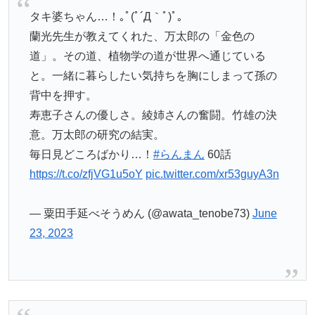
タキ婆ちゃん…！｡ﾟ(ﾟ´Д｀ﾟ)ﾟ｡
蘭光先生が教えてくれた、万太郎の「金色の
道」。その道、植物学の道が世界へ通じている
と。一緒に暮らしたい気持ちを胸にしまって孫の
背中を押す。
寿恵子さんの優しさ。綾姉さんの奮闘。竹雄の決
意。万太郎の研究の結実。
毎日見どころばかり…！
#らんまん
60話
https://t.co/zfjVG1u5oY
pic.twitter.com/xr53guyA3n
— 粟田手延べそうめん (@awata_tenobe73)
June
23, 2023