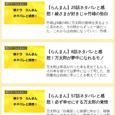
朝ドラ「らんまん」
【らんまん】25話ネタバレと感
想！綾さまが好きじゃ竹雄の告白
竹雄は9歳の時に万太郎の面倒を見るよう
に言われた。その時からずっと一緒だっ
た。これからは自由になっていい。竹雄は
万太郎と一緒にいる未来を選択した。
朝ドラ「らんまん」
【らんまん】8話ネタバレと感
想！万太郎が夢中になれるモノ
万太郎は草花がのった本を見せてもらう。
その本を借りては夢中になって写した。池
田蘭光は自由に学ぶことを教えてくれた。
朝ドラ「らんまん」
【らんまん】57話ネタバレと感
想！必ず幸せにする万太郎の覚悟
万太郎は『白梅堂』に挨拶に向かう。植物