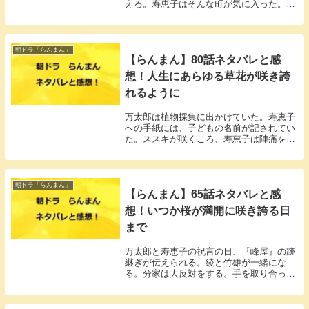
える。寿恵子はそんな町が気に入った。店
を持つにはステキな場所だと感じた。
朝ドラ「らんまん」
【らんまん】80話ネタバレと感
想！人生にあらゆる草花が咲き誇
れるように
万太郎は植物採集に出かけていた。寿恵子
への手紙には、子どもの名前が記されてい
た。ススキが咲くころ、寿恵子は陣痛を起
こした。
朝ドラ「らんまん」
【らんまん】65話ネタバレと感
想！いつか桜が満開に咲き誇る日
まで
万太郎と寿恵子の祝言の日、『峰屋』の跡
継ぎが伝えられる。綾と竹雄が一緒にな
る。分家は大反対をする。手を取り合って
励んで欲しい、タキは頭を下げる。