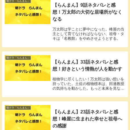
朝ドラ「らんまん」
【らんまん】9話ネタバレと感
想！万太郎の大切な居場所がなく
なる
万太郎は学ことに夢中になった。峰屋の当
主として育てなければならない、祖母・タ
キは『名教館』をやめさせようとする。
朝ドラ「らんまん」
【らんまん】33話ネタバレと感
想！好きという情熱が人を動かす
植物学に尽くしたい！万太郎は強い想いを
持っていた。土佐の植物標本は、田邊教授
の気持ちを動かした。もっと未来を見なけ
ればいけない、心が通じた。
朝ドラ「らんまん」
【らんまん】23話ネタバレと感
想！峰屋に生まれた幸せと祖母へ
の感謝