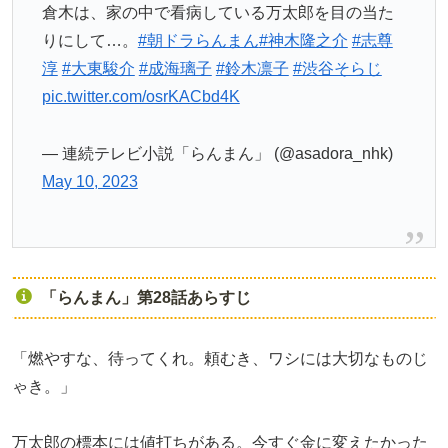
倉木は、家の中で看病している万太郎を目の当た
りにして…。
#朝ドラらんまん
#神木隆之介
#志尊
淳
#大東駿介
#成海璃子
#鈴木凛子
#渋谷そらじ
pic.twitter.com/osrKACbd4K
— 連続テレビ小説「らんまん」 (@asadora_nhk)
May 10, 2023
「らんまん」第28話あらすじ
「燃やすな、待ってくれ。頼むき、ワシには大切なものじ
ゃき。」
万太郎の標本には値打ちがある。今すぐ金に変えたかった