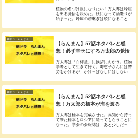
植物の名づけ親になりたい！万太郎は峰屋
を出る覚悟を決めた。秋になって酒造りが
始まった。峰屋の跡継ぎは綾になることに
従業員はざわつく。
朝ドラ「らんまん」
【らんまん】57話ネタバレと感
想！必ず幸せにする万太郎の覚悟
万太郎は『白梅堂』に挨拶に向かう。植物
学者として生きて行く。寿恵子さんには苦
労をかけるが、かけっぱなしにはしない。
万太郎は必ず幸せにすると誓った。
朝ドラ「らんまん」
【らんまん】52話ネタバレと感
想！万太郎の標本が海を渡る
万太郎は標本を完成させた。高知から持っ
て来た標本もロシアに送ってもらうことに
なった。学会の会報誌は、あと少しだっ
た。