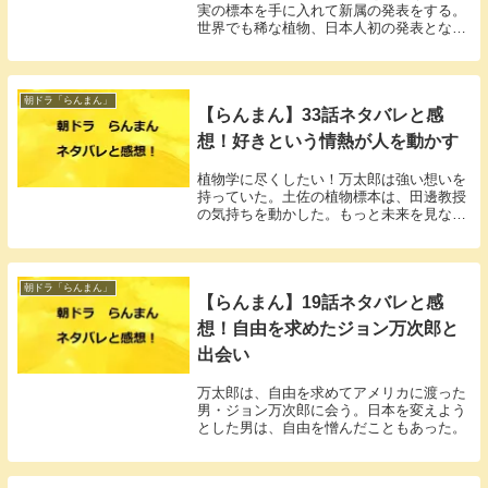
実の標本を手に入れて新属の発表をする。
世界でも稀な植物、日本人初の発表となっ
た。
朝ドラ「らんまん」
【らんまん】33話ネタバレと感
想！好きという情熱が人を動かす
植物学に尽くしたい！万太郎は強い想いを
持っていた。土佐の植物標本は、田邊教授
の気持ちを動かした。もっと未来を見なけ
ればいけない、心が通じた。
朝ドラ「らんまん」
【らんまん】19話ネタバレと感
想！自由を求めたジョン万次郎と
出会い
万太郎は、自由を求めてアメリカに渡った
男・ジョン万次郎に会う。日本を変えよう
とした男は、自由を憎んだこともあった。