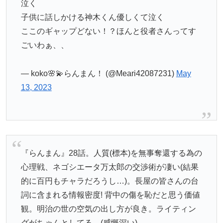
泣く
子供に話しかける神木くん優しくて泣く
ここのギャップどない！？ほんと役者さんってす
ごいわぁ、、
— koko🌸💫らんまん！ (@Meari42087231)
May
13, 2023
『らんまん』28話。人質(標本)を無事奪還する為の
心理戦、ネゴシエータ万太郎の交渉術が凄い(結果
的に百円もチャラだろうし…)。長屋の皆さんの台
詞に含まれる情報密度! 背中の傷を恥だと思う価値
観。明治の世の空気の出し方が良き。ライティン
グがちゃんとしてる…(感慨深い)。