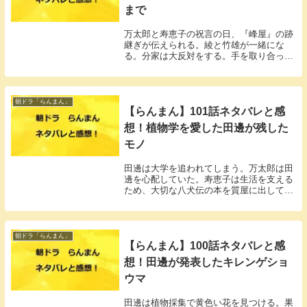
まで
万太郎と寿恵子の祝言の日、『峰屋』の跡
継ぎが伝えられる。綾と竹雄が一緒にな
る。分家は大反対をする。手を取り合って
励んで欲しい、タキは頭を下げる。
朝ドラ「らんまん」
【らんまん】101話ネタバレと感
想！植物学を愛した田邊が残した
モノ
田邊は大学を追われてしまう。万太郎は田
邊を心配していた。寿恵子は生活を支える
ため、大切な八犬伝の本を質屋に出してし
まう。
朝ドラ「らんまん」
【らんまん】100話ネタバレと感
想！田邊が発表したキレンゲショ
ウマ
田邊は植物採集で黄色い花を見つける。果