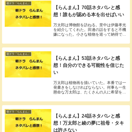
朝ドラ「らんまん」
【らんまん】70話ネタバレと感
想！誰もが認める本を出せばいい
万太郎は博物館を訪ねる。里中は伊藤孝光
を紹介してくれた。田邊の話をすると不機
嫌になった。小さな植物を巡って納得でき
ない想いを抱いていた。
朝ドラ「らんまん」
【らんまん】53話ネタバレと感
想！自分のできる可能性を信じた
い
万太郎は植物画を描いていた。本番では一
発書きをしなければならない。何事も一生
懸命な万太郎は、たくさんの人に希望を与
えた。
朝ドラ「らんまん」
【らんまん】24話ネタバレと感
想！万太郎と綾の夢に祖母・タキ
は許さない