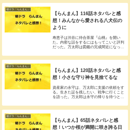
朝ドラ「らんまん」
【らんまん】116話ネタバレと感
想！みんなから愛される八犬伝の
ように
寿恵子は渋谷に待合茶屋『山桃』を開い
た。内密な話をするにはもってこいと評判
だった。万太郎は図鑑の完成間近になって
受け入れてもらえるか不安になっていた。
朝ドラ「らんまん」
【らんまん】120話ネタバレと感
想！小さな守り神を見捨てるな
資産家の永守は、万太郎に支援の依頼をす
る。生きた証を残したい、戦争に行くこと
を語った。万太郎は永守の帰りを待つと約
束した。
朝ドラ「らんまん」
【らんまん】65話ネタバレと感
想！いつか桜が満開に咲き誇る日