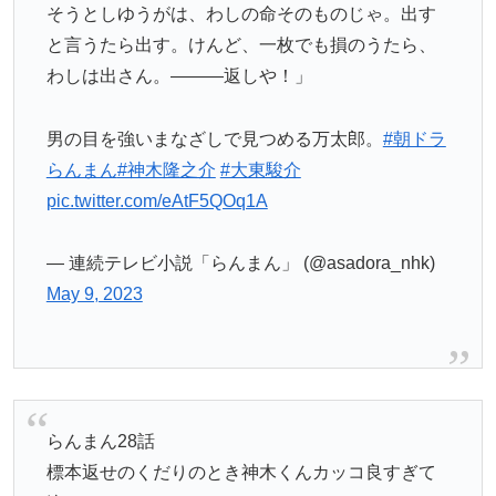
そうとしゆうがは、わしの命そのものじゃ。出す
と言うたら出す。けんど、一枚でも損のうたら、
わしは出さん。―――返しや！」
男の目を強いまなざしで見つめる万太郎。
#朝ドラ
らんまん
#神木隆之介
#大東駿介
pic.twitter.com/eAtF5QOq1A
— 連続テレビ小説「らんまん」 (@asadora_nhk)
May 9, 2023
らんまん28話
標本返せのくだりのとき神木くんカッコ良すぎて