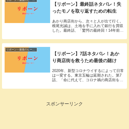
リボーン～最後のヒーロー
【リボーン】最終話ネタバレ！失
ったモノを取り返すための転生
あかり商店街から、次々と人が出て行く。
根尾光誠は、土地を手に入れて銀行を買収
した。最終話、「驚愕の最終回！14年前の
真相が明らかに！」。「リボーン～最後の
ヒーロー～」最終話視聴率「リボーン～最
後のヒーロー～」の最終話が放送されまし
た。気にな...
リボーン～最後のヒーロー
【リボーン】7話ネタバレ！あか
り商店街を救うため最後の賭け
2020年、新型コロナウイするによって日常
は一変する。東京五輪は延期された。第7
話、「命に代えて、コロナ禍の商店街を救
え！」。「リボーン～最後のヒーロー～」
7話視聴率「リボーン～最後のヒーロー
～」の第7話が放送されました。気になる
視聴率は、...
スポンサーリンク