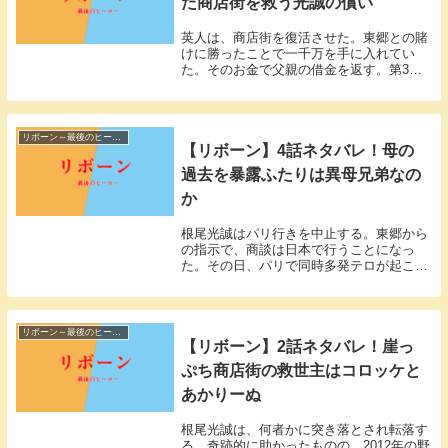
た商店街を救う光誠の償い
英人は、商店街を復活させた。東郷との賭
けに勝ったことで一千万を手に入れてい
た。そのお金で父親の借金を返す。第3
話、「歪みゆく未来―下町商店街の救世
主」。「リボーン～最後のヒーロー～」3
話視聴率「リボーン～最後のヒーロー～」
の第3話が放送され...
リボーン～最後のヒーロー
【リボーン】4話ネタバレ！母の
過去を暴露ふたりは異母兄弟なの
か
根尾光誠はパリ行きを中止する。東郷から
の指示で、商談は日本で行うことになっ
た。その日、パリで同時多発テロが起こっ
た。第4話、「変わりゆく歴史―宿敵の陰
謀―」。「リボーン～最後のヒーロー～」
4話視聴率「リボーン～最後のヒーロー
～」の第4話が放...
リボーン～最後のヒーロー
【リボーン】2話ネタバレ！崖っ
ぷち商店街の救世主はコロッケと
あかりーぬ
根尾光誠は、何者かに突き落とされ転落す
る。奇跡的に助かったものの、2012年の野