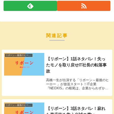
関連記事
リボーン～最後のヒーロー
【リボーン】1話ネタバレ！失っ
たモノを取り戻せIT社長の転落事
故
高橋一生が出演する「リボーン～最後のヒ
ーロー 」が放送スタート！IT企業
『NEOXIS』の根尾は、企業からわずか7
年で一等地に自社ビルを保有していた。第
1話、「上層階級から庶民へ」。「リボー
ン～最後のヒーロー～」1話視聴率「リボ
ーン～最後の...
リボーン～最後のヒーロー
【リボーン】3話ネタバレ！寂れ