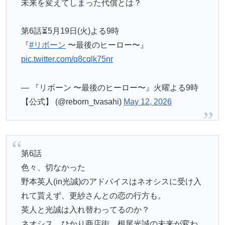
未来を変えてしまった代償とは？
第6話⏳5月19日(火)よる9時
『
#リボーン
〜最後のヒーロー〜』
pic.twitter.com/q8cqlk75nr
— 『リボーン 〜最後のヒーロー〜』火曜よる9時
【公式】 (@reborn_tvasahi)
May 12, 2026
第6話
色々、切なかった
野本英人(in光誠)のアドバイスはネオシスに受け入
れて貰えず、更紗さんとの恋の行方も。
英人と光誠は入れ替わってるのか？
ネオシス、ひかり商店街、根尾光誠の未来が変わ