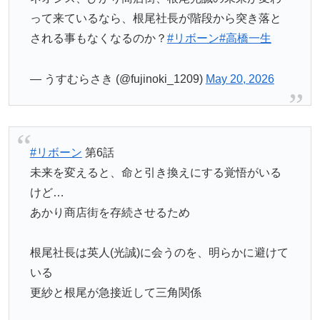
って来ているなら、根尾社長が階段から突き落と
される事もなくなるのか？
#リボーン
#高橋一生
— うすむらさき (@fujinoki_1209)
May 20, 2026
#リボーン
第6話
未来を変えると、命と引き換えにする覚悟がいる
けど…
あかり商店街を存続させるため
根尾社長は英人(光誠)に会うのを、明らかに避けて
いる
更紗と根尾が急接近して三角関係