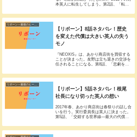
本英人に転生してしまう。第2話、「転生
人生、開幕」。「リボーン～最後のヒーロ
ー～」2話視聴率「リボーン～最後のヒー
ロー～」の第2話が放送されました。気に
なる視聴...
リボーン～最後のヒーロー
【リボーン】8話ネタバレ！歴史
を変えた代償は大きい英人の失う
モノ
『NEOXIS』は、あかり商店街を買収する
ことが決まった。友野は立ち退きの交渉を
任されることになる。第8話、「悲劇を止
めろ！迎える商店街の終焉！」。「リボー
ン～最後のヒーロー～」8話視聴率「リボ
ーン～最後のヒーロー～」の第8話が放送
されまし...
リボーン～最後のヒーロー
【リボーン】5話ネタバレ！根尾
社長になり切った英人の想い
2017年春、あかり商店街は春祭りの話し合
いを行う。実行委員長は英人に決まった。
第5話、「交錯する世界線―最大の代償
―」。「リボーン～最後のヒーロー～」5
話視聴率「リボーン～最後のヒーロー～」
の第5話が放送されました。気になる視聴
率は、4....